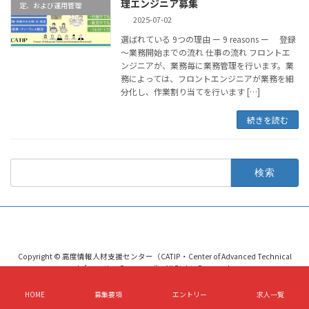
理エンジニア募集
定、および運用管理
2025-07-02
選ばれている 9つの理由 ー 9 reasons ー 登録
～業務開始までの流れ 仕事の流れ フロントエ
ンジニアが、業務毎に業務管理を行います。​業
務によっては、フロントエンジニアが業務を細
分化し、作業割り当てを行います […]
続きを読む
検
索:
Copyright © 高度情報人材支援センター（CATIP・Center of Advanced Technical
Information Personnel） All Rights Reserved.
HOME
募集要項
エントリー
求人一覧