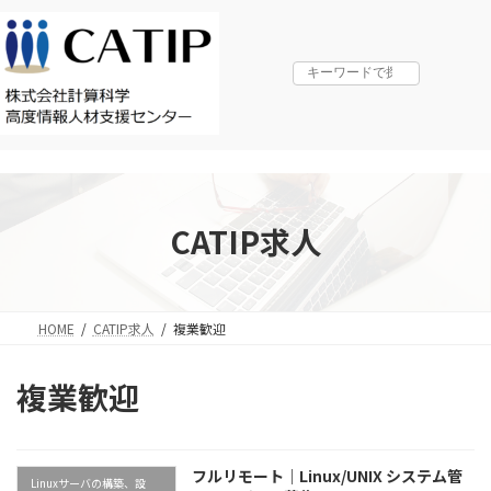
コ
ナ
ン
ビ
テ
ゲ
ン
ー
ツ
シ
へ
ョ
ス
ン
キ
に
ッ
移
プ
動
CATIP求人
HOME
CATIP求人
複業歓迎
複業歓迎
フルリモート｜Linux/UNIX システム管
Linuxサーバの構築、設