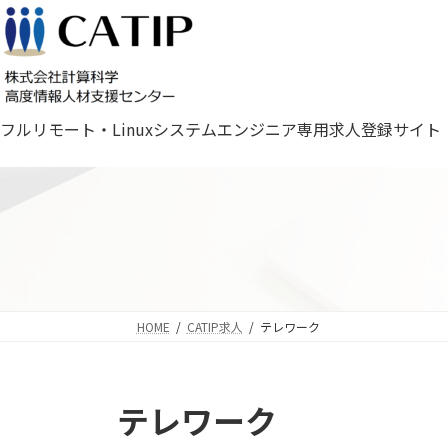
コ
ナ
ン
ビ
テ
ゲ
ン
ー
ツ
シ
フルリモート・Linuxシステムエンジニア専用求人登録サイト
へ
ョ
ス
ン
キ
に
ッ
移
プ
動
HOME
CATIP求人
テレワーク
テレワーク