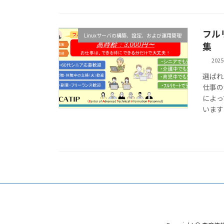
フル
Linuxサーバの構築、設定、および運用管理
集
2025
選ばれ
仕事の
によっ
います 