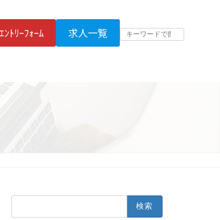
ｴﾝﾄﾘｰﾌｫｰﾑ
求人一覧
検
索: